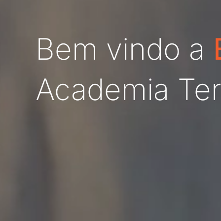
Bem vindo a
Academia Ter