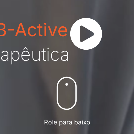
B-Active
apêutica
Role para baixo