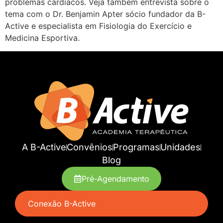
problemas cardíacos. Veja também entrevista sobre o
tema com o Dr. Benjamin Apter sócio fundador da B-
Active e especialista em Fisiologia do Exercício e
Medicina Esportiva.
A B-Active
Convênios
Programas
Unidades
Blog
Pré-Agendamento
Conexão B-Active