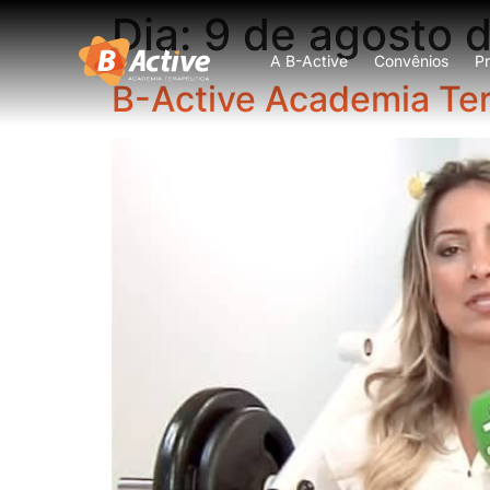
Dia:
9 de agosto 
A B-Active
Convênios
P
B-Active Academia Tera
Esportes
Fisioterapia Motora