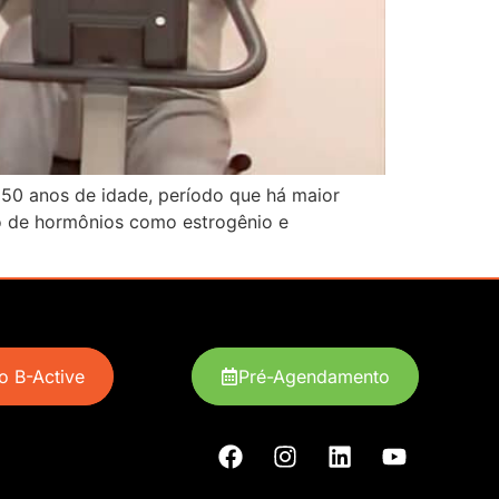
50 anos de idade, período que há maior
o de hormônios como estrogênio e
 B-Active
Pré-Agendamento