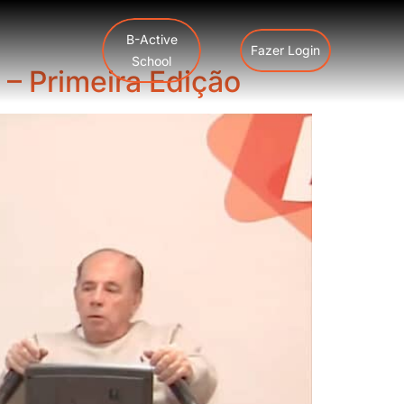
B-Active
Fazer Login
School
 – Primeira Edição
rtopédica
Pós-Operatório
RPG