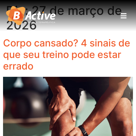
Dia:
27 de março de
2026
Corpo cansado? 4 sinais de
que seu treino pode estar
errado