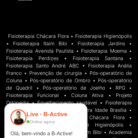
Fisioterapia Chácara Flora • Fisioterapia Higienópolis
• Fisioterapia Itaim Bibi • Fisioterapia Jardins •
Fisioterapia Avenida Paulista • Fisioterapia Moema •
Fisioterapia Perdizes • Fisioterapia Santana •
Fisioterapia Santo André ABC • Fisioterapia Anália
Franco • Prevenção de cirurgia • Pós-operatório de
Coluna • Pós-operatório de Ombro • Pós-operatório
de Quadril • Pós-operatório de Joelho • RPG •
Fisioterapia Funcional • Coluna Ativa • Projeto
Ortopedia • Envelhecimento saudável • Fisioterapia
Esportiva • Academia para Terceira Idade Brasília •
Live · B-Active
Academia para Terceira Idade Chácara Flora •
Online agora
Academia para Terceira Idade Higienópolis •
Academia para Terceira Idade Itaim Bibi • Academia
Olá, bem-vindo a B-Active!