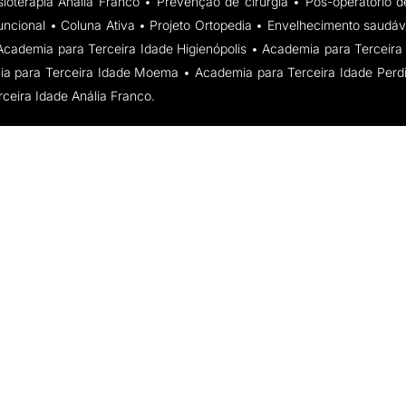
isioterapia Anália Franco • Prevenção de cirurgia • Pós-operatório
uncional • Coluna Ativa • Projeto Ortopedia • Envelhecimento saudáv
Academia para Terceira Idade Higienópolis • Academia para Terceira 
mia para Terceira Idade Moema • Academia para Terceira Idade Perd
ceira Idade Anália Franco.