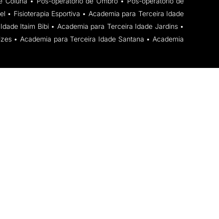
 de Coluna • Pós-operatório de Ombro • Pós-operatório de
el • Fisioterapia Esportiva • Academia para Terceira Idade
Idade Itaim Bibi • Academia para Terceira Idade Jardins •
izes • Academia para Terceira Idade Santana • Academia