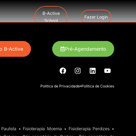
B-Active
Fazer Login
School
rtopédica
Pós-Operatório
RPG
 B-Active
Pré-Agendamento
Política de Privacidade
Política de Cookies
da Paulista • Fisioterapia Moema • Fisioterapia Perdizes •