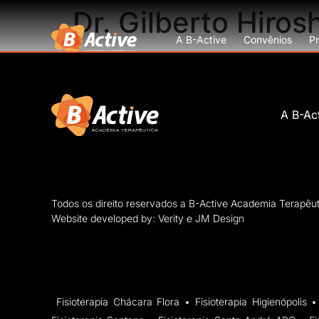
Dr. Gilberto Hiros
A B-Active
Convênios
P
Esportes
Fisioterapia Motora
A B-Ac
Todos os direito reservados a B-Active Academia Terapêut
Website developed by: Verity e JM Design
Fisioterapia Chácara Flora • Fisioterapia Higienópolis • 