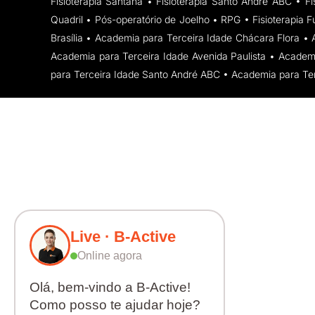
Fisioterapia Santana • Fisioterapia Santo André ABC • F
Quadril • Pós-operatório de Joelho • RPG • Fisioterapia F
Brasília • Academia para Terceira Idade Chácara Flora • 
Academia para Terceira Idade Avenida Paulista • Acade
para Terceira Idade Santo André ABC • Academia para Ter
Live · B-Active
Online agora
Olá, bem-vindo a B-Active!
Como posso te ajudar hoje?