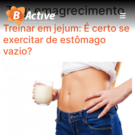
Tag:
emagrecimento
Treinar em jejum: É certo se
exercitar de estômago
vazio?