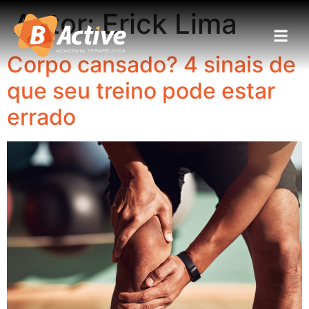
Autor:
Erick Lima
Corpo cansado? 4 sinais de
que seu treino pode estar
errado