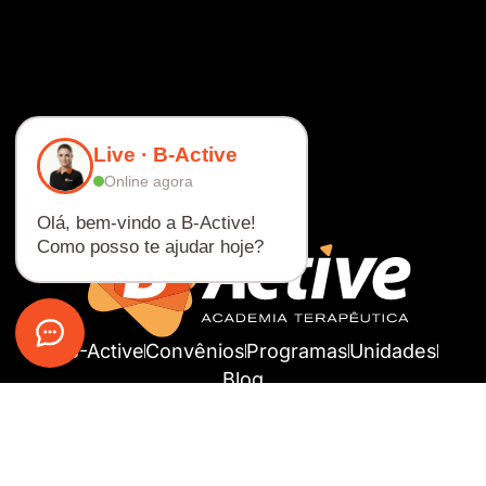
Live · B-Active
Online agora
Olá, bem-vindo a B-Active!
Como posso te ajudar hoje?
A B-Active
Convênios
Programas
Unidades
Blog
Pré-Agendamento
Conexão B-Active