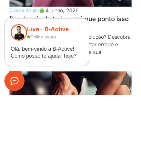
Dicas e Artigos
4 junho, 2026
Dor depois do treino: até que ponto isso
é normal?
Live · B-Active
Sente dor, cansaço ou falta de evolução? Descubra
Online agora
4 sinais de que seu treino pode estar errado e
Olá, bem-vindo a B-Active!
como a fisioterapia pode ajudar na sua
Como posso te ajudar hoje?