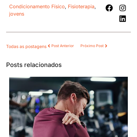
Condicionamento Físico
,
Fisioterapia
,
jovens
Post Anterior
Próximo Post
Todas as postagens
Posts relacionados