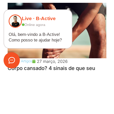
Live · B-Active
Online agora
Olá, bem-vindo a B-Active!
Como posso te ajudar hoje?
Dicas e Artigos
27 março, 2026
Corpo cansado? 4 sinais de que seu
treino pode estar errado
Sente dor, cansaço ou falta de evolução? Descubra
4 sinais de que seu treino pode estar errado e
como a fisioterapia pode ajudar na sua